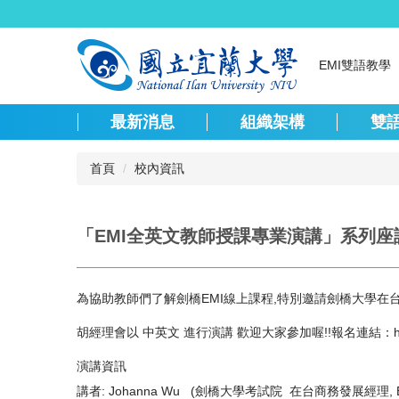
跳
到
主
EMI雙語教學
要
內
容
最新消息
組織架構
雙
區
首頁
校內資訊
「EMI全英文教師授課專業演講」系列座談
為協助教師們了解劍橋EMI線上課程,特別邀請劍橋大學在
胡經理會以 中英文 進行演講 歡迎大家參加喔!!報名連結：
演講資訊
講者: Johanna Wu (劍橋大學考試院 在台商務發展經理, Business 