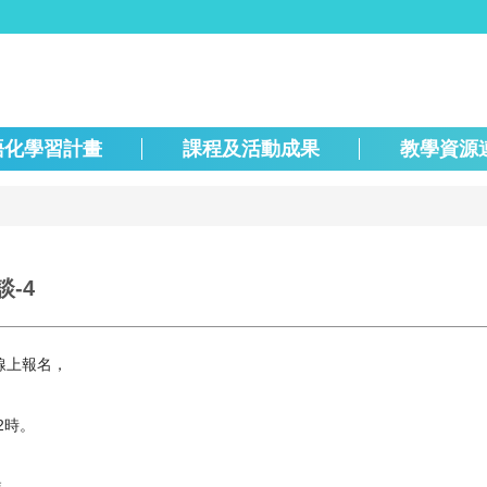
語化學習計畫
課程及活動成果
教學資源
-4
線上報名，
2時。
群。