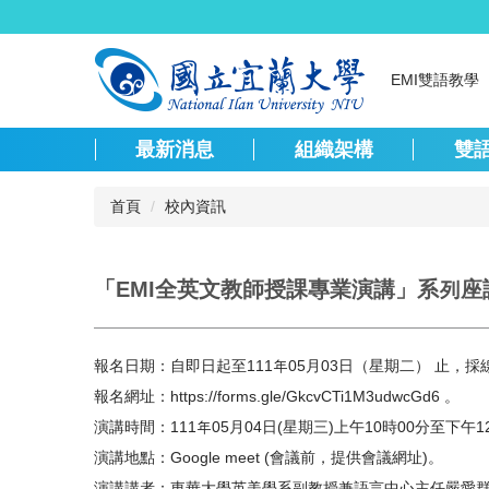
跳
到
主
EMI雙語教學
要
內
容
最新消息
組織架構
雙
區
首頁
校內資訊
「EMI全英文教師授課專業演講」系列座談
報名日期：自即日起至111年05月03日（星期二） 止，採
報名網址：
https://forms.gle/GkcvCTi1M3udwcGd6
。
演講時間：111年05月04日(星期三)上午10時00分至下午1
演講地點：Google meet (會議前，提供會議網址)。
演講講者：東華大學英美學系副教授兼語言中心主任嚴愛