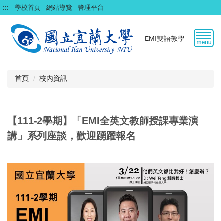
跳
:::
學校首頁
網站導覽
管理平台
到
主
要
EMI雙語教學
內
容
區
首頁
校內資訊
【111-2學期】「EMI全英文教師授課專業演
講」系列座談，歡迎踴躍報名