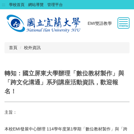
跳
:::
學校首頁
網站導覽
管理平台
到
主
要
EMI雙語教學
內
容
區
首頁
校外資訊
轉知：國立屏東大學辦理「數位教材製作」與
「跨文化溝通」系列講座活動資訊，歡迎報
名！
主旨：
本校EMI發展中心辦理 114學年度第1學期「數位教材製作」與「跨